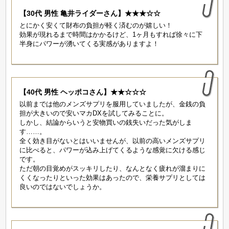
【30代 男性 亀井ライダーさん】★★★☆☆
とにかく安くて財布の負担が軽く済むのが嬉しい！
効果が現れるまで時間はかかるけど、1ヶ月もすれば徐々に下
半身にパワーが湧いてくる実感がありますよ！
【40代 男性 ヘッポコさん】★★☆☆☆
以前までは他のメンズサプリを服用していましたが、金銭の負
担が大きいので安いマカDXを試してみることに。
しかし、結論からいうと安物買いの銭失いだった気がしま
す……。
全く効き目がないとはいいませんが、以前の高いメンズサプリ
に比べると、パワーが込み上げてくるような感覚に欠ける感じ
です。
ただ朝の目覚めがスッキリしたり、なんとなく疲れが溜まりに
くくなったりといった効果はあったので、栄養サプリとしては
良いのではないでしょうか。