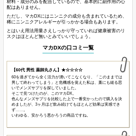
材料・成分のみを配合しているので、基本的に副作用の心
配はありません。
ただし、マカDXにはニンニクの成分も含まれているため、
稀にニンニクアレルギーが引っかかる場合もあります。
とはいえ用法用量さえしっかり守っていれば健康被害のリ
スクはほとんど無いとみていいでしょう。
マカDXの口コミ一覧
【60代 男性 薬師丸さん】★☆☆☆☆
60を過ぎてから全く活力が湧いてこなくなり、「このままでは
男して終わってしまう」と危機感を覚えた私は、藁にも縋る思
いでメンズサプリを探していました。
そこで見つけたのが、このマカDX。
色んなメンズサプリを比較した上で一番安かったので購入を決
めましたが、3ヶ月ほど飲み続けてもほとんど効果は実感でき
ず……。
いわゆる、安かろう悪かろうの商品ですね。