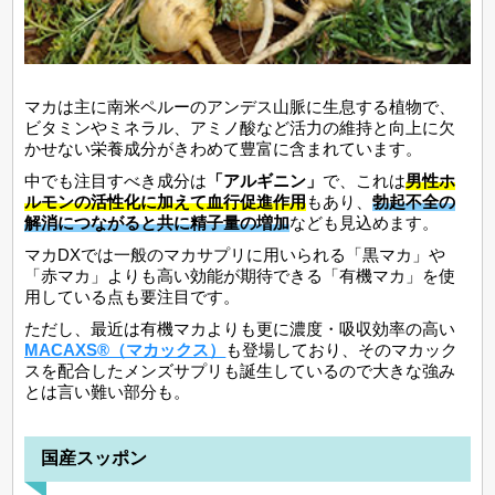
マカは主に南米ペルーのアンデス山脈に生息する植物で、
ビタミンやミネラル、アミノ酸など活力の維持と向上に欠
かせない栄養成分がきわめて豊富に含まれています。
中でも注目すべき成分は
「アルギニン」
で、これは
男性ホ
ルモンの活性化に加えて血行促進作用
もあり、
勃起不全の
解消につながると共に精子量の増加
なども見込めます。
マカDXでは一般のマカサプリに用いられる「黒マカ」や
「赤マカ」よりも高い効能が期待できる「有機マカ」を使
用している点も要注目です。
ただし、最近は有機マカよりも更に濃度・吸収効率の高い
MACAXS®（マカックス）
も登場しており、そのマカック
スを配合したメンズサプリも誕生しているので大きな強み
とは言い難い部分も。
国産スッポン