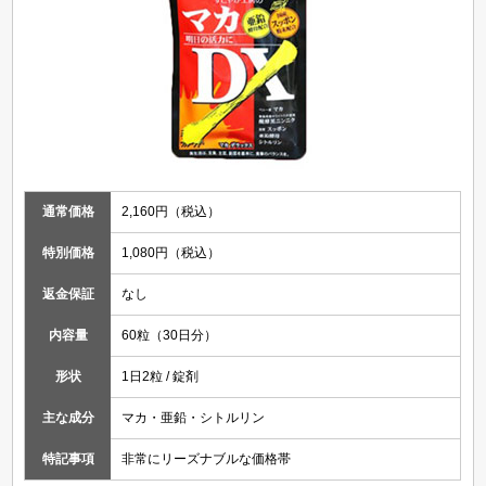
通常価格
2,160円（税込）
特別価格
1,080円（税込）
返金保証
なし
内容量
60粒（30日分）
形状
1日2粒 / 錠剤
主な成分
マカ・亜鉛・シトルリン
特記事項
非常にリーズナブルな価格帯