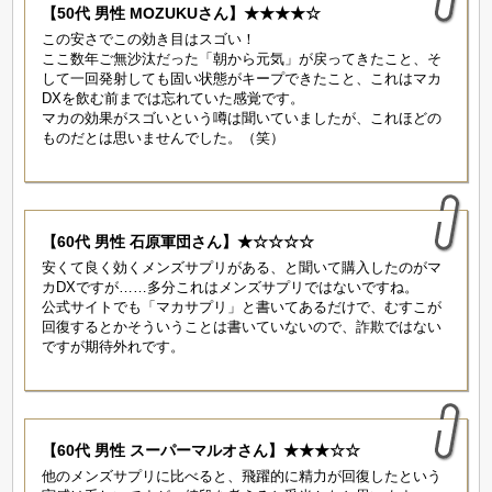
【50代 男性 MOZUKUさん】★★★★☆
この安さでこの効き目はスゴい！
ここ数年ご無沙汰だった「朝から元気」が戻ってきたこと、そ
して一回発射しても固い状態がキープできたこと、これはマカ
DXを飲む前までは忘れていた感覚です。
マカの効果がスゴいという噂は聞いていましたが、これほどの
ものだとは思いませんでした。（笑）
【60代 男性 石原軍団さん】★☆☆☆☆
安くて良く効くメンズサプリがある、と聞いて購入したのがマ
カDXですが……多分これはメンズサプリではないですね。
公式サイトでも「マカサプリ」と書いてあるだけで、むすこが
回復するとかそういうことは書いていないので、詐欺ではない
ですが期待外れです。
【60代 男性 スーパーマルオさん】★★★☆☆
他のメンズサプリに比べると、飛躍的に精力が回復したという